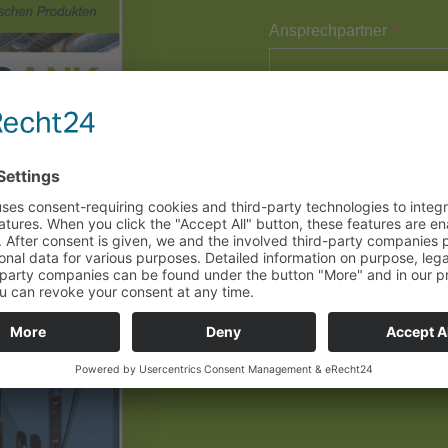
Ansprechpartner
E-Mail
Telefon
Datenschutz
Ich habe die
Datens
dass meine Angaben zur 
gespeichert werden.